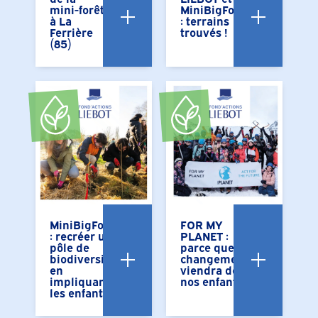
mini-forêt
MiniBigForest
à La
: terrains
Ferrière
trouvés !
(85)
MiniBigForest
FOR MY
: recréer un
PLANET :
pôle de
parce que le
biodiversité
changement
en
viendra de
impliquant
nos enfants
les enfants