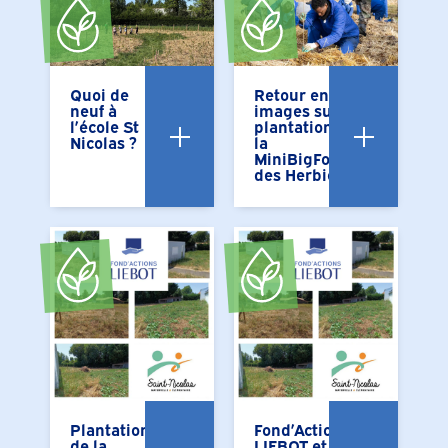
Quoi de
Retour en
neuf à
images sur la
l’école St
plantation de
Nicolas ?
la
MiniBigForest
des Herbiers
Plantation
Fond’Actions
de la
LIEBOT et