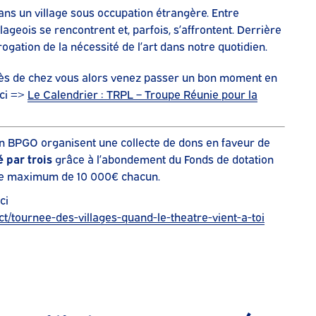
ans un village sous occupation étrangère. Entre
lageois se rencontrent et, parfois, s’affrontent. Derrière
rogation de la nécessité de l’art dans notre quotidien.
rès de chez vous alors venez passer un bon moment en
ici =>
Le Calendrier : TRPL – Troupe Réunie pour la
on BPGO organisent une collecte de dons en faveur de
 par trois
grâce à l’abondement du Fonds de dotation
ite maximum de 10 000€ chacun.
ci
ect/tournee-des-villages-quand-le-theatre-vient-a-toi