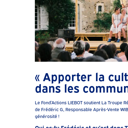
« Apporter la cul
dans les commun
Le Fond’Actions LIEBOT soutient La Troupe Ré
de Frédéric G., Responsable Après-Vente WIB
générosité !
Qui es-tu Frédéric et qu’est donc 