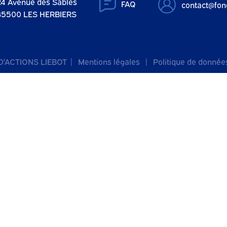
24 Avenue des Sables
FAQ
contact@fond
85500 LES HERBIERS
D'ACTIONS LIEBOT |
Mentions légales |
Politique de donnée