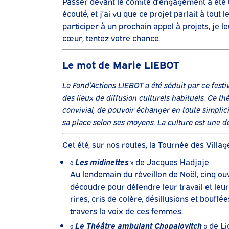
Passer devant le comité d’engagement a été 
écouté, et j’ai vu que ce projet parlait à tou
participer à un prochain appel à projets, je l
cœur, tentez votre chance.
Le mot de Marie LIEBOT
Le Fond’Actions LIEBOT a été séduit par ce festiv
des lieux de diffusion culturels habituels. Ce 
convivial, de pouvoir échanger en toute simplici
sa place selon ses moyens. La culture est une de
Cet été, sur nos routes, la Tournée des Villa
«
Les midinettes
» de Jacques Hadjaje
Au lendemain du réveillon de Noël, cinq ou
découdre pour défendre leur travail et leur 
rires, cris de colère, désillusions et bouffée
travers la voix de ces femmes.
«
Le Théâtre ambulant Chopalovitch
» de L